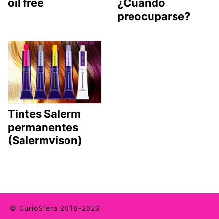
oil free
¿Cuándo
preocuparse?
Tintes Salerm
permanentes
(Salermvison)
© CurioSfera 2016-2023