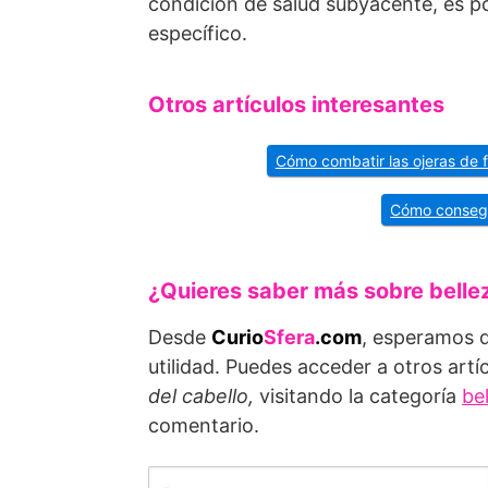
condición de salud subyacente, es po
específico.
Otros artículos interesantes
Cómo combatir las ojeras de 
Cómo consegui
¿Quieres saber más sobre belle
Desde
Curio
Sfera
.com
, esperamos q
utilidad. Puedes acceder a otros artí
del cabello
,
visitando la categoría
be
comentario.