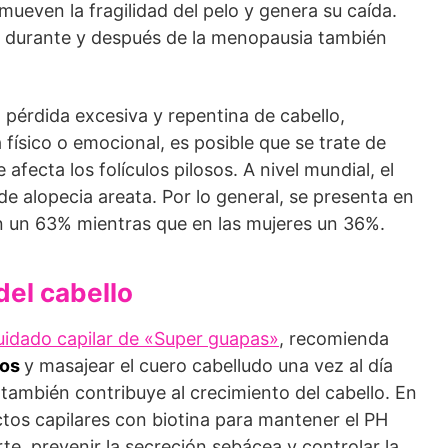
omueven la fragilidad del pelo y genera su caída.
, durante y después de la menopausia también
pérdida excesiva y repentina de cabello,
ísico o emocional, es posible que se trate de
fecta los folículos pilosos. A nivel mundial, el
de alopecia areata. Por lo general, se presenta en
n un 63% mientras que en las mujeres un 36%.
del cabello
uidado capilar de «Super guapas»
, recomienda
tos
y masajear el cuero cabelludo una vez al día
 también contribuye al crecimiento del cabello. En
ctos capilares con biotina para mantener el PH
rte, prevenir la secreción sebácea y controlar la