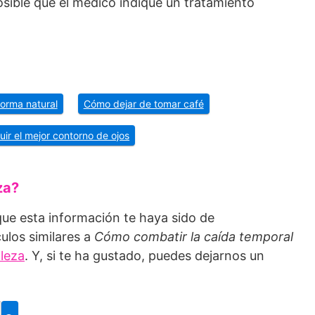
sible que el médico indique un tratamiento
forma natural
Cómo dejar de tomar café
r el mejor contorno de ojos
za?
ue esta información te haya sido de
culos similares a
Cómo combatir la caída temporal
lleza
. Y, si te ha gustado, puedes dejarnos un