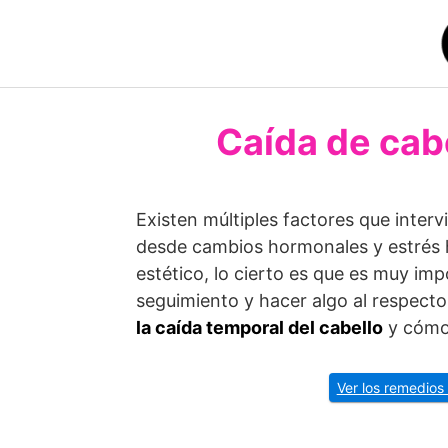
Saltar
al
contenido
Caída de cab
Existen múltiples factores que interv
desde cambios hormonales y estrés h
estético, lo cierto es que es muy imp
seguimiento y hacer algo al respect
la caída temporal del cabello
y cómo
Ver los remedios