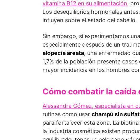
vitamina B12 en su alimentación
, pr
Los desequilibrios hormonales antes
influyen sobre el estado del cabello.
Sin embargo, si experimentamos una 
especialmente después de un trauma f
alopecia areata,
una enfermedad que a
1,7% de la población presenta casos 
mayor incidencia en los hombres co
Cómo combatir la caída 
Alessandra Gómez, especialista en c
rutinas como usar
champú sin sulfa
para fortalecer esta zona. La biotina
la industria cosmética existen produ
equilibrado, tener un pelo sano y fue