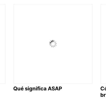
Qué significa ASAP
Có
br