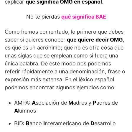
explicar
qué significa OMG en español
.
No te pierdas
qué significa BAE
Como hemos comentado, lo primero que debes
saber si quieres conocer
que quiere decir OMG
,
es que es un acrónimo; que no es otra cosa que
unas siglas que se emplean como si fuera una
única palabra. De este modo nos podemos
referir rápidamente a una denominación, frase o
expresión más extensa. En el léxico español
podemos encontrar algunos ejemplos como:
AMPA:
A
sociación de
M
adres y
P
adres de
A
lumnos
BID:
B
anco
I
nteramericano de
D
esarrollo