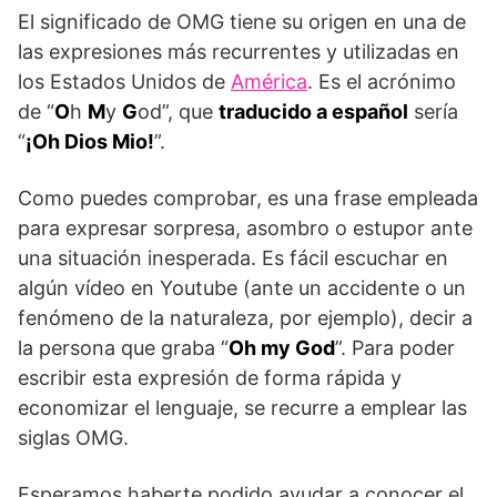
El significado de OMG tiene su origen en una de
las expresiones más recurrentes y utilizadas en
los Estados Unidos de
América
. Es el acrónimo
de “
O
h
M
y
G
od”, que
traducido a español
sería
“
¡Oh Dios Mio!
”.
Como puedes comprobar, es una frase empleada
para expresar sorpresa, asombro o estupor ante
una situación inesperada. Es fácil escuchar en
algún vídeo en Youtube (ante un accidente o un
fenómeno de la naturaleza, por ejemplo), decir a
la persona que graba “
Oh my God
”. Para poder
escribir esta expresión de forma rápida y
economizar el lenguaje, se recurre a emplear las
siglas OMG.
Esperamos haberte podido ayudar a conocer el