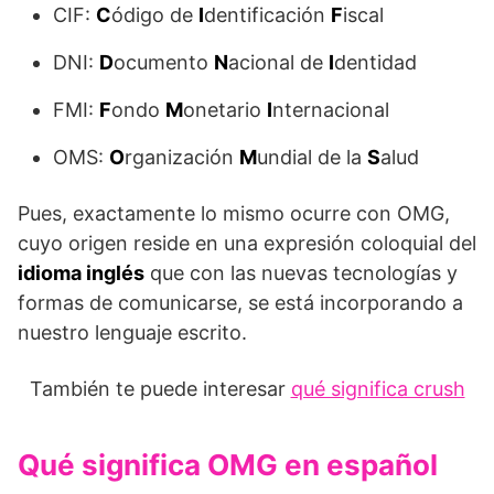
CIF:
C
ódigo de
I
dentificación
F
iscal
DNI:
D
ocumento
N
acional de
I
dentidad
FMI:
F
ondo
M
onetario
I
nternacional
OMS:
O
rganización
M
undial de la
S
alud
Pues, exactamente lo mismo ocurre con OMG,
cuyo origen reside en una expresión coloquial del
idioma inglés
que con las nuevas tecnologías y
formas de comunicarse, se está incorporando a
nuestro lenguaje escrito.
También te puede interesar
qué significa crush
Qué significa OMG en español