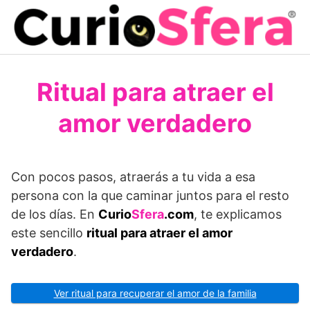
Saltar
al
contenido
Ritual para atraer el
amor verdadero
Con pocos pasos, atraerás a tu vida a esa
persona con la que caminar juntos para el resto
de los días. En
Curio
Sfera
.com
, te explicamos
este sencillo
ritual para atraer el amor
verdadero
.
Ver ritual para recuperar el amor de la familia