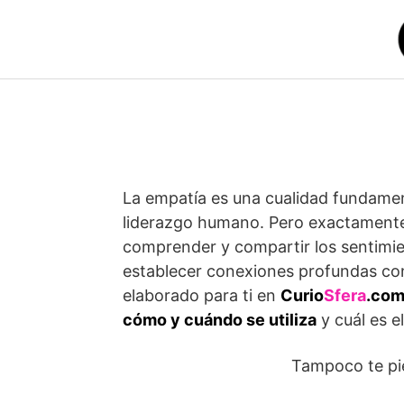
Saltar
al
contenido
La empatía es una cualidad fundament
liderazgo humano. Pero exactament
comprender y compartir los sentimie
establecer conexiones profundas con
elaborado para ti en
Curio
Sfera
.co
cómo y cuándo se utiliza
y cuál es e
Tampoco te p